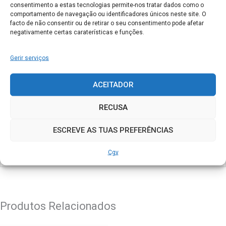
consentimento a estas tecnologias permite-nos tratar dados como o
Email
*
comportamento de navegação ou identificadores únicos neste site. O
facto de não consentir ou de retirar o seu consentimento pode afetar
negativamente certas caraterísticas e funções.
Guardar o meu nome, email e site neste navegador para
Gerir serviços
a próxima vez que eu comentar.
ACEITADOR
RECUSA
ESCREVE AS TUAS PREFERÊNCIAS
Cgv
Produtos Relacionados