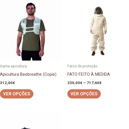
This
This
product
product
has
has
multiple
multiple
variants.
variants.
The
The
options
options
may
may
be
be
Gama apicultura
Fatos de proteção
chosen
chosen
Apicultura Beebreathe (Copie)
FATO FEITO À MEDIDA
on
on
312,00
€
230,00
€
–
717,60
€
the
the
VER OPÇÕES
VER OPÇÕES
product
product
page
page